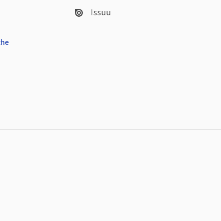
Issuu
che