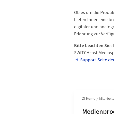
Ob es um die Produkt
bieten Ihnen eine br
digitaler und analo
Erfahrung zur Verfü
Bitte beachten Sie:
SWITCHcast Mediaspa
Support-Seite der
Bereichsnavigation
ZI Home
Mitarbeit
Unterseite
Medienprod