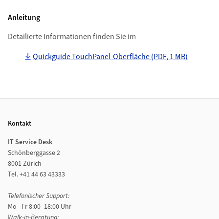
Anleitung
Detailierte Informationen finden Sie im
Quickguide TouchPanel-Oberfläche (PDF, 1 MB)
Footer
Kontakt
IT Service Desk
Schönberggasse 2
8001 Zürich
Tel. +41 44 63 43333
Telefonischer Support:
Mo - Fr 8:00 -18:00 Uhr
Walk-in-Beratung: