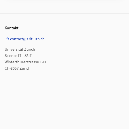
Footer
Kontakt
contact@s3it.uzh.ch
Universität Zürich
Science IT - S3IT
Winterthurerstrasse 190
CH-8057 Zurich