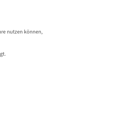
hre
nutzen können,
gt.