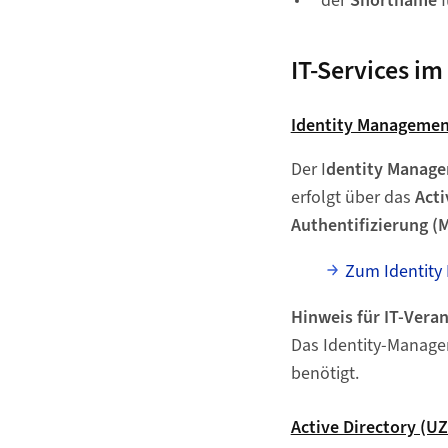
der
Shortname
f
IT-Services im
Identity Managemen
Der I
dentity Manage
erfolgt über das
Acti
Authentifizierung (M
Zum Identity
Hinweis für IT-Vera
Das Identity-Manage
benötigt.
Active Directory (U